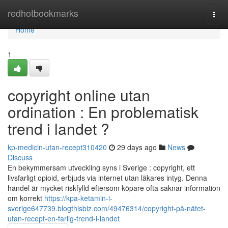
Home
redhotbookmarks
Togg
navi
Home
1
copyright online utan
ordination : En problematisk
trend i landet ?
kp-medicin-utan-recept310420
29 days ago
News
Discuss
En bekymmersam utveckling syns i Sverige : copyright, ett
livsfarligt opioid, erbjuds via internet utan läkares intyg. Denna
handel är mycket riskfylld eftersom köpare ofta saknar information
om korrekt
https://kpa-ketamin-i-
sverige647739.blogthisbiz.com/49476314/copyright-på-nätet-
utan-recept-en-farlig-trend-i-landet