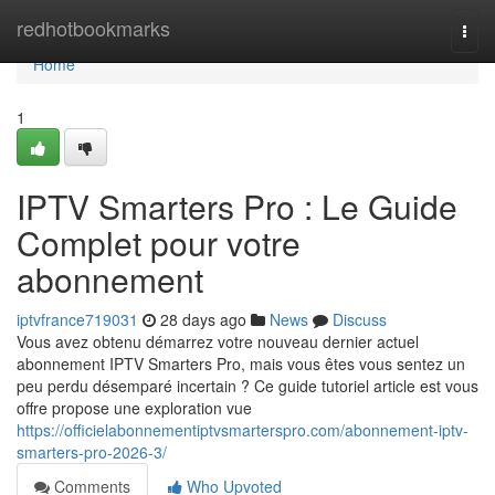
Home
redhotbookmarks
Togg
navi
Home
1
IPTV Smarters Pro : Le Guide
Complet pour votre
abonnement
iptvfrance719031
28 days ago
News
Discuss
Vous avez obtenu démarrez votre nouveau dernier actuel
abonnement IPTV Smarters Pro, mais vous êtes vous sentez un
peu perdu désemparé incertain ? Ce guide tutoriel article est vous
offre propose une exploration vue
https://officielabonnementiptvsmarterspro.com/abonnement-iptv-
smarters-pro-2026-3/
Comments
Who Upvoted