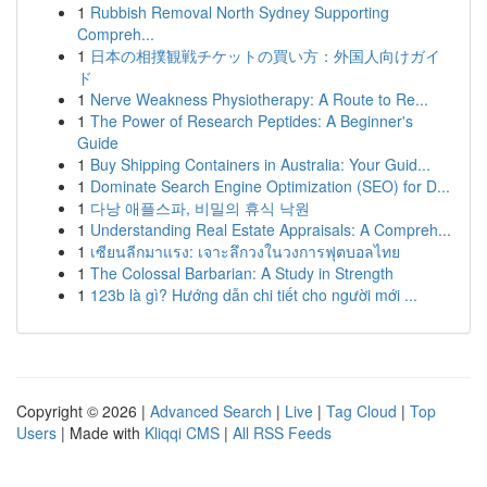
1
Rubbish Removal North Sydney Supporting
Compreh...
1
日本の相撲観戦チケットの買い方：外国人向けガイ
ド
1
Nerve Weakness Physiotherapy: A Route to Re...
1
The Power of Research Peptides: A Beginner's
Guide
1
Buy Shipping Containers in Australia: Your Guid...
1
Dominate Search Engine Optimization (SEO) for D...
1
다낭 애플스파, 비밀의 휴식 낙원
1
Understanding Real Estate Appraisals: A Compreh...
1
เซียนลีกมาแรง: เจาะลึกวงในวงการฟุตบอลไทย
1
The Colossal Barbarian: A Study in Strength
1
123b là gì? Hướng dẫn chi tiết cho người mới ...
Copyright © 2026 |
Advanced Search
|
Live
|
Tag Cloud
|
Top
Users
| Made with
Kliqqi CMS
|
All RSS Feeds