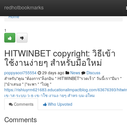
Home
redhotbookmarks
Home
1
HITWINBET copyright: วิธีเข้า
ใช้งานง่ายๆ สำหรับมือใหม่
poppyaooi755554
29 days ago
News
Discuss
สำหรับ"คุณ "ต้องการ"ล็อกอิน " HITWINBET"รวดเร็ว" วันนี้เรา"มีมา "
|"นำเสนอ " |"จะพา " "ไปดู "
https://rishiuyrm621683.educationalimpactblog.com/63676393/hitwin
เข-าส-ระบบ-ว-ธ-เข-าใช-งานง-ายๆ-สำหร-บม-อใหม
Comments
Who Upvoted
Comments