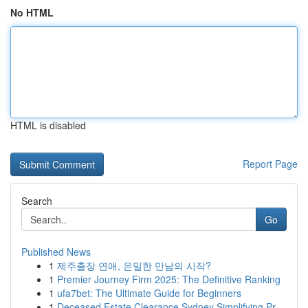
No HTML
HTML is disabled
Report Page
Search
Go
Published News
1
제주출장 연애, 은밀한 만남의 시작?
1
Premier Journey Firm 2025: The Definitive Ranking
1
ufa7bet: The Ultimate Guide for Beginners
1
Deceased Estate Clearance Sydney Simplifying Pr...