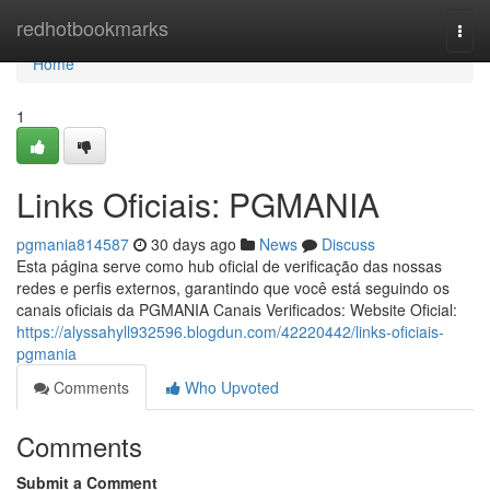
Home
redhotbookmarks
Togg
navi
Home
1
Links Oficiais: PGMANIA
pgmania814587
30 days ago
News
Discuss
Esta página serve como hub oficial de verificação das nossas
redes e perfis externos, garantindo que você está seguindo os
canais oficiais da PGMANIA Canais Verificados: Website Oficial:
https://alyssahyll932596.blogdun.com/42220442/links-oficiais-
pgmania
Comments
Who Upvoted
Comments
Submit a Comment