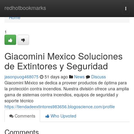
Home
redhotbookmarks
Togg
navi
Home
1
Giacomini Mexico Soluciones
de Extintores y Seguridad
jasonpuog468075
51 days ago
News
Discuss
Giacomini México se dedica a proveer productos de óptima para
la protección contra incendios. Nuestra división ofrece una amplia
gama de sistemas contra incendios, equipos de seguridad y
soporte técnico
https://tiendadeextintores983656.blogoscience.com/profile
Comments
Who Upvoted
Comments