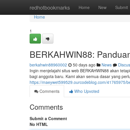
Home
redhotbookmarks
Home
New
Submit
Home
1
BERKAHWIN88: Panduan 
berkahwin88960002
50 days ago
News
Discu
Ingin menjelajahi situs web BERKAHWIN88 akan tetapi
bagi anggota baru. Kami akan semua dasar yang perlu 
https://maeywet599529.ourcodeblog.com/41765975/be
Comments
Who Upvoted
Comments
Submit a Comment
No HTML