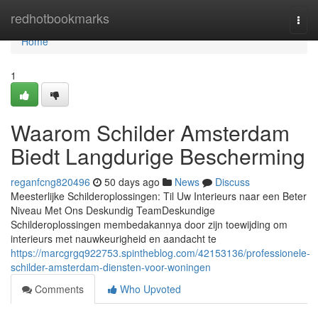
Home
redhotbookmarks
Togg
navi
Home
1
Waarom Schilder Amsterdam
Biedt Langdurige Bescherming
reganfcng820496
50 days ago
News
Discuss
Meesterlijke Schilderoplossingen: Til Uw Interieurs naar een Beter
Niveau Met Ons Deskundig TeamDeskundige
Schilderoplossingen membedakannya door zijn toewijding om
interieurs met nauwkeurigheid en aandacht te
https://marcgrgq922753.spintheblog.com/42153136/professionele-
schilder-amsterdam-diensten-voor-woningen
Comments
Who Upvoted