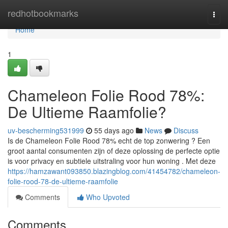
Home
redhotbookmarks
Togg
navi
Home
1
Chameleon Folie Rood 78%:
De Ultieme Raamfolie?
uv-bescherming531999
55 days ago
News
Discuss
Is de Chameleon Folie Rood 78% echt de top zonwering ? Een
groot aantal consumenten zijn of deze oplossing de perfecte optie
is voor privacy en subtiele uitstraling voor hun woning . Met deze
https://hamzawant093850.blazingblog.com/41454782/chameleon-
folie-rood-78-de-ultieme-raamfolie
Comments
Who Upvoted
Comments