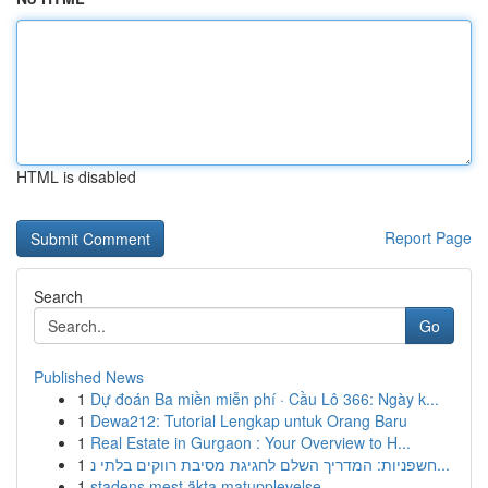
HTML is disabled
Report Page
Search
Go
Published News
1
Dự đoán Ba miền miễn phí · Cầu Lô 366: Ngày k...
1
Dewa212: Tutorial Lengkap untuk Orang Baru
1
Real Estate in Gurgaon : Your Overview to H...
1
חשפניות: המדריך השלם לחגיגת מסיבת רווקים בלתי נ...
1
stadens mest äkta matupplevelse