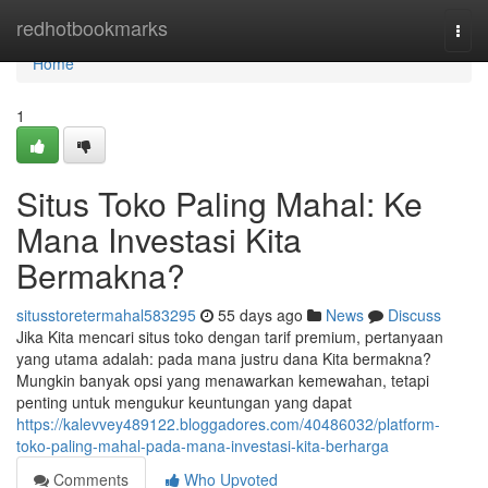
Home
redhotbookmarks
Togg
navi
Home
1
Situs Toko Paling Mahal: Ke
Mana Investasi Kita
Bermakna?
situsstoretermahal583295
55 days ago
News
Discuss
Jika Kita mencari situs toko dengan tarif premium, pertanyaan
yang utama adalah: pada mana justru dana Kita bermakna?
Mungkin banyak opsi yang menawarkan kemewahan, tetapi
penting untuk mengukur keuntungan yang dapat
https://kalevvey489122.bloggadores.com/40486032/platform-
toko-paling-mahal-pada-mana-investasi-kita-berharga
Comments
Who Upvoted