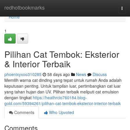
Home
redhotbookmarks
Togg
navi
Home
1
Pilihan Cat Tembok: Eksterior
& Interior Terbaik
phoenixyxoo310285
58 days ago
News
Discuss
Memilih warna cat dinding yang tepat untuk rumah Anda adalah
keputusan penting. Untuk tampilan luar, pertimbangkan cat luar
yang tahan hujan dan UV. Pilihan terbaik meliputi cat emulsion
dengan tingkat
https://heathrcio760184.blog-
gold.com/59394261/pilihan-cat-tembok-eksterior-interior-terbaik
Comments
Who Upvoted
Comments