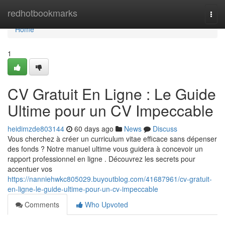
Home
redhotbookmarks
Togg
navi
Home
1
CV Gratuit En Ligne : Le Guide
Ultime pour un CV Impeccable
heidimzde803144
60 days ago
News
Discuss
Vous cherchez à créer un curriculum vitae efficace sans dépenser
des fonds ? Notre manuel ultime vous guidera à concevoir un
rapport professionnel en ligne . Découvrez les secrets pour
accentuer vos
https://nanniehwkc805029.buyoutblog.com/41687961/cv-gratuit-
en-ligne-le-guide-ultime-pour-un-cv-impeccable
Comments
Who Upvoted