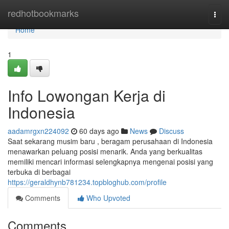
Home
redhotbookmarks
Togg
navi
Home
1
Info Lowongan Kerja di
Indonesia
aadamrgxn224092
60 days ago
News
Discuss
Saat sekarang musim baru , beragam perusahaan di Indonesia
menawarkan peluang posisi menarik. Anda yang berkualitas
memiliki mencari informasi selengkapnya mengenai posisi yang
terbuka di berbagai
https://geraldhynb781234.topbloghub.com/profile
Comments
Who Upvoted
Comments