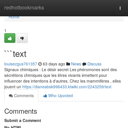
Home
redhotbookmarks
Togg
navi
Home
1
```text
louisezgus761357
63 days ago
News
Discuss
Signaux chimiques : Le désir secret Les phéromones sont des
sécrétions chimiques que les êtres vivants émettent pour
influencer des intentions à d'autres. Chez les mammifères , elles
jouent un
https://dianeabsk996433.ktwiki.com/2243259/text
Comments
Who Upvoted
Comments
Submit a Comment
No HTML