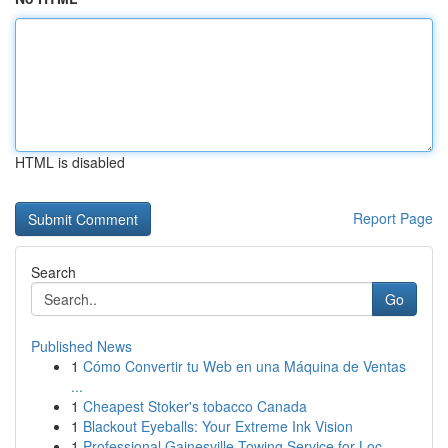
HTML is disabled
Report Page
Search
Go
Published News
1
Cómo Convertir tu Web en una Máquina de Ventas
...
1
Cheapest Stoker's tobacco Canada
1
Blackout Eyeballs: Your Extreme Ink Vision
1
Professional Gainesville Towing Service for Loc...