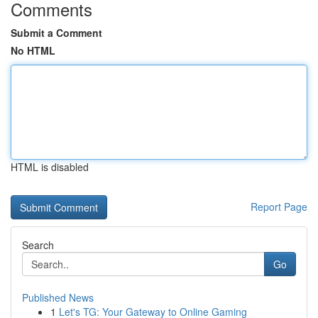
Comments
Submit a Comment
No HTML
HTML is disabled
Report Page
Search
Go
Published News
1
Let's TG: Your Gateway to Online Gaming