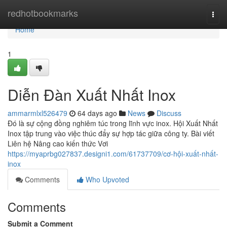
Home
redhotbookmarks
Togg
navi
Home
1
Diễn Đàn Xuất Nhất Inox
ammarmlxl526479
64 days ago
News
Discuss
Đó là sự cộng đồng nghiêm túc trong lĩnh vực inox. Hội Xuất Nhất
Inox tập trung vào việc thúc đẩy sự hợp tác giữa công ty. Bài viết
Liên hệ Nâng cao kiến thức Vơi
https://myaprbg027837.designi1.com/61737709/cơ-hội-xuất-nhất-
inox
Comments
Who Upvoted
Comments
Submit a Comment