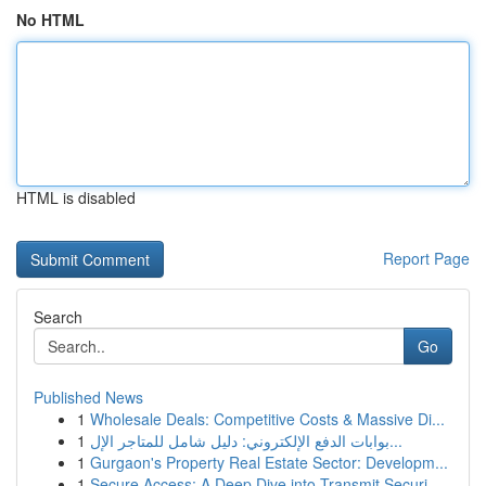
No HTML
HTML is disabled
Report Page
Search
Go
Published News
1
Wholesale Deals: Competitive Costs & Massive Di...
1
بوابات الدفع الإلكتروني: دليل شامل للمتاجر الإل...
1
Gurgaon's Property Real Estate Sector: Developm...
1
Secure Access: A Deep Dive into Transmit Securi...