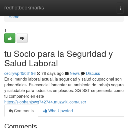
Home
redhotbookmarks
Togg
navi
Home
1
tu Socio para la Seguridad y
Salud Laboral
cecilywprf503196
78 days ago
News
Discuss
En el mundo laboral actual, la seguridad y salud ocupacional son
primordiales. Es esencial fomentar un ambiente de trabajo seguro
y saludable para todos los empleados. SG-SST se presenta como
tu compañero en este
https://siobhanjowq742744.muzwiki.com/user
Comments
Who Upvoted
Comments