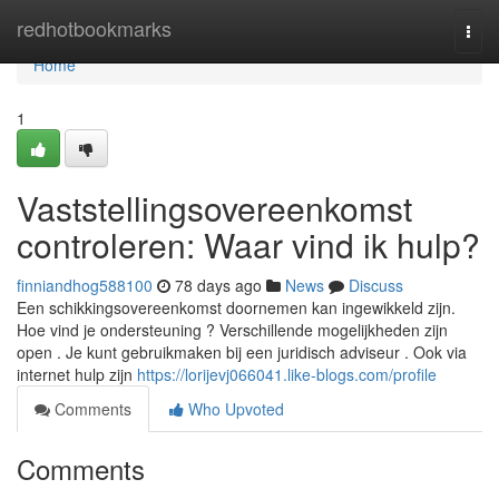
Home
redhotbookmarks
Togg
navi
Home
1
Vaststellingsovereenkomst
controleren: Waar vind ik hulp?
finniandhog588100
78 days ago
News
Discuss
Een schikkingsovereenkomst doornemen kan ingewikkeld zijn.
Hoe vind je ondersteuning ? Verschillende mogelijkheden zijn
open . Je kunt gebruikmaken bij een juridisch adviseur . Ook via
internet hulp zijn
https://lorijevj066041.like-blogs.com/profile
Comments
Who Upvoted
Comments