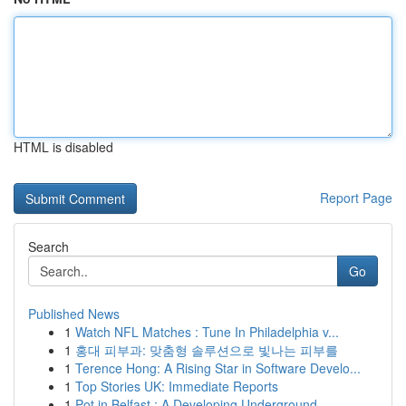
HTML is disabled
Report Page
Search
Go
Published News
1
Watch NFL Matches : Tune In Philadelphia v...
1
홍대 피부과: 맞춤형 솔루션으로 빛나는 피부를
1
Terence Hong: A Rising Star in Software Develo...
1
Top Stories UK: Immediate Reports
1
Pot in Belfast : A Developing Underground ...