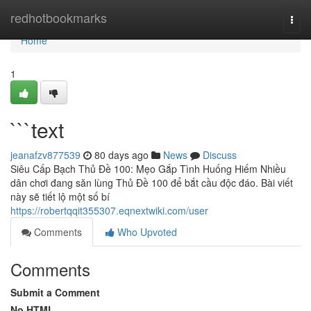
Home
redhotbookmarks
Togg
navi
Home
1
```text
jeanafzv877539
80 days ago
News
Discuss
Siêu Cấp Bạch Thủ Đề 100: Mẹo Gắp Tình Huống Hiếm Nhiều
dân chơi đang săn lùng Thủ Đề 100 để bắt cầu độc đáo. Bài viết
này sẽ tiết lộ một số bí
https://robertqqit355307.eqnextwiki.com/user
Comments
Who Upvoted
Comments
Submit a Comment
No HTML