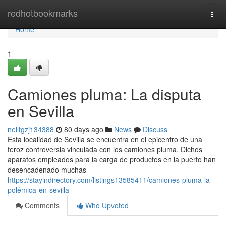
Home
redhotbookmarks
Togg
navi
Home
1
Camiones pluma: La disputa
en Sevilla
nelltgzj134388
80 days ago
News
Discuss
Esta localidad de Sevilla se encuentra en el epicentro de una
feroz controversia vinculada con los camiones pluma. Dichos
aparatos empleados para la carga de productos en la puerto han
desencadenado muchas
https://stayindirectory.com/listings13585411/camiones-pluma-la-
polémica-en-sevilla
Comments
Who Upvoted