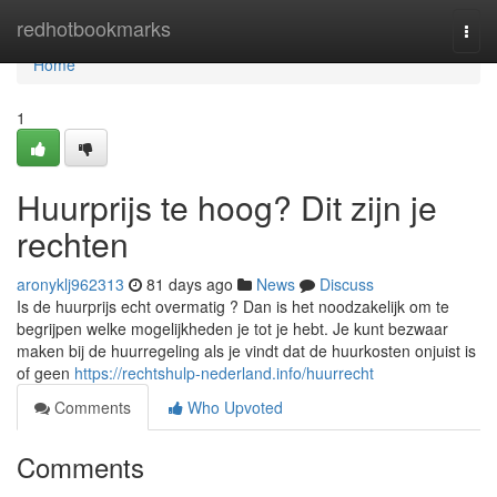
Home
redhotbookmarks
Togg
navi
Home
1
Huurprijs te hoog? Dit zijn je
rechten
aronyklj962313
81 days ago
News
Discuss
Is de huurprijs echt overmatig ? Dan is het noodzakelijk om te
begrijpen welke mogelijkheden je tot je hebt. Je kunt bezwaar
maken bij de huurregeling als je vindt dat de huurkosten onjuist is
of geen
https://rechtshulp-nederland.info/huurrecht
Comments
Who Upvoted
Comments