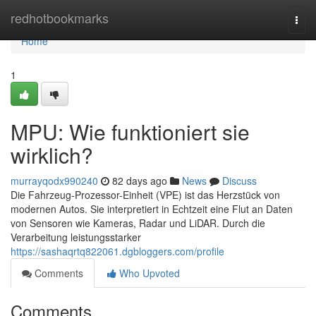
Home
redhotbookmarks
Togg
navi
Home
1
MPU: Wie funktioniert sie
wirklich?
murrayqodx990240
82 days ago
News
Discuss
Die Fahrzeug-Prozessor-Einheit (VPE) ist das Herzstück von
modernen Autos. Sie interpretiert in Echtzeit eine Flut an Daten
von Sensoren wie Kameras, Radar und LiDAR. Durch die
Verarbeitung leistungsstarker
https://sashaqrtq822061.dgbloggers.com/profile
Comments
Who Upvoted
Comments