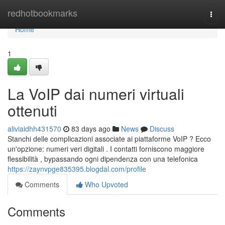
Home
redhotbookmarks
Togg
navi
Home
1
La VoIP dai numeri virtuali
ottenuti
aliviaidhh431570
83 days ago
News
Discuss
Stanchi delle complicazioni associate ai piattaforme VoIP ? Ecco
un'opzione: numeri veri digitali . I contatti forniscono maggiore
flessibilità , bypassando ogni dipendenza con una telefonica
https://zaynvpge835395.blogdal.com/profile
Comments
Who Upvoted
Comments