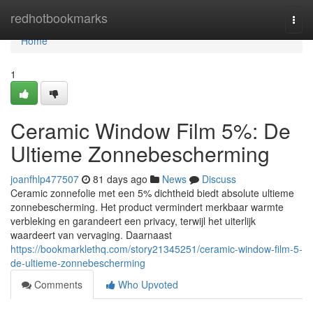
Home
redhotbookmarks
Togg
navi
Home
1
Ceramic Window Film 5%: De
Ultieme Zonnebescherming
joanfhlp477507
81 days ago
News
Discuss
Ceramic zonnefolie met een 5% dichtheid biedt absolute ultieme
zonnebescherming. Het product vermindert merkbaar warmte
verbleking en garandeert een privacy, terwijl het uiterlijk
waardeert van vervaging. Daarnaast
https://bookmarklethq.com/story21345251/ceramic-window-film-5-
de-ultieme-zonnebescherming
Comments
Who Upvoted