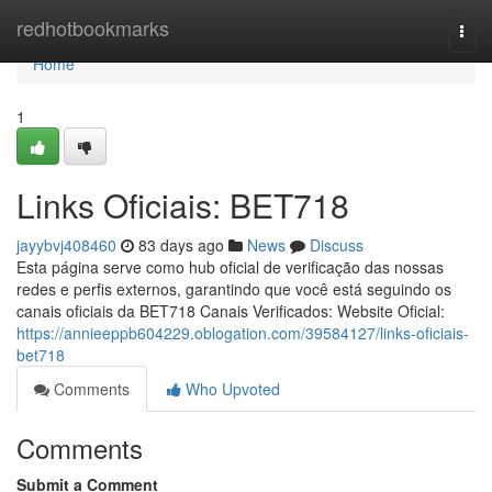
Home
redhotbookmarks
Togg
navi
Home
1
Links Oficiais: BET718
jayybvj408460
83 days ago
News
Discuss
Esta página serve como hub oficial de verificação das nossas
redes e perfis externos, garantindo que você está seguindo os
canais oficiais da BET718 Canais Verificados: Website Oficial:
https://annieeppb604229.oblogation.com/39584127/links-oficiais-
bet718
Comments
Who Upvoted
Comments
Submit a Comment