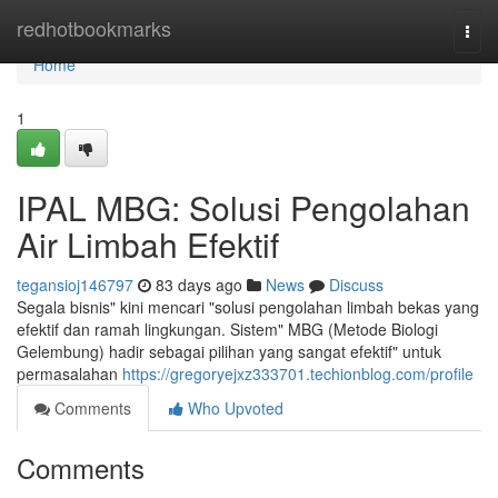
Home
redhotbookmarks
Togg
navi
Home
1
IPAL MBG: Solusi Pengolahan
Air Limbah Efektif
tegansioj146797
83 days ago
News
Discuss
Segala bisnis" kini mencari "solusi pengolahan limbah bekas yang
efektif dan ramah lingkungan. Sistem" MBG (Metode Biologi
Gelembung) hadir sebagai pilihan yang sangat efektif" untuk
permasalahan
https://gregoryejxz333701.techionblog.com/profile
Comments
Who Upvoted
Comments