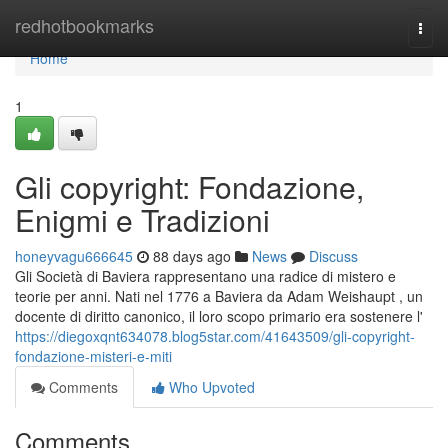
Home
redhotbookmarks
Togg
navi
Home
1
Gli copyright: Fondazione,
Enigmi e Tradizioni
honeyvagu666645
88 days ago
News
Discuss
Gli Società di Baviera rappresentano una radice di mistero e
teorie per anni. Nati nel 1776 a Baviera da Adam Weishaupt , un
docente di diritto canonico, il loro scopo primario era sostenere l'
https://diegoxqnt634078.blog5star.com/41643509/gli-copyright-
fondazione-misteri-e-miti
Comments
Who Upvoted
Comments