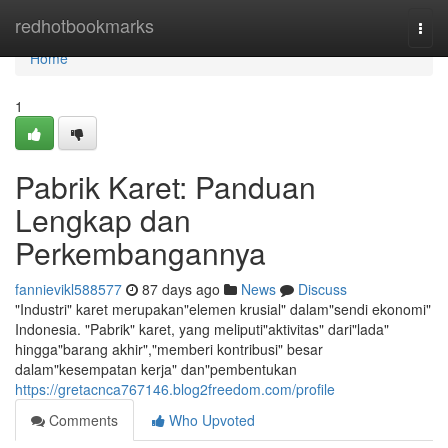
Home
redhotbookmarks
Togg
navi
Home
1
Pabrik Karet: Panduan
Lengkap dan
Perkembangannya
fannievikl588577
87 days ago
News
Discuss
"Industri" karet merupakan"elemen krusial" dalam"sendi ekonomi"
Indonesia. "Pabrik" karet, yang meliputi"aktivitas" dari"lada"
hingga"barang akhir","memberi kontribusi" besar
dalam"kesempatan kerja" dan"pembentukan
https://gretacnca767146.blog2freedom.com/profile
Comments
Who Upvoted