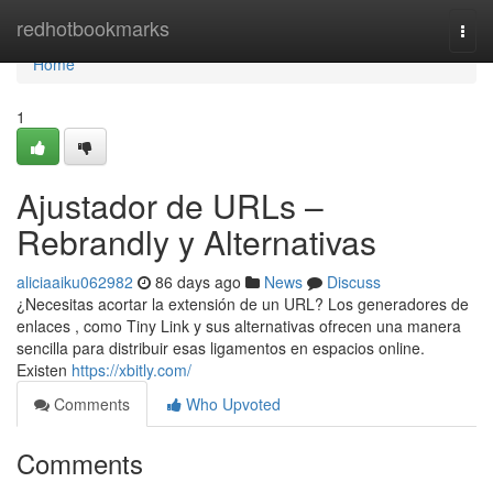
Home
redhotbookmarks
Togg
navi
Home
1
Ajustador de URLs –
Rebrandly y Alternativas
aliciaaiku062982
86 days ago
News
Discuss
¿Necesitas acortar la extensión de un URL? Los generadores de
enlaces , como Tiny Link y sus alternativas ofrecen una manera
sencilla para distribuir esas ligamentos en espacios online.
Existen
https://xbitly.com/
Comments
Who Upvoted
Comments