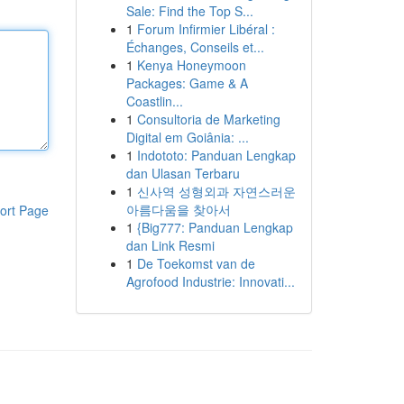
Sale: Find the Top S...
1
Forum Infirmier Libéral :
Échanges, Conseils et...
1
Kenya Honeymoon
Packages: Game & A
Coastlin...
1
Consultoria de Marketing
Digital em Goiânia: ...
1
Indototo: Panduan Lengkap
dan Ulasan Terbaru
1
신사역 성형외과 자연스러운
아름다움을 찾아서
ort Page
1
{Big777: Panduan Lengkap
dan Link Resmi
1
De Toekomst van de
Agrofood Industrie: Innovati...