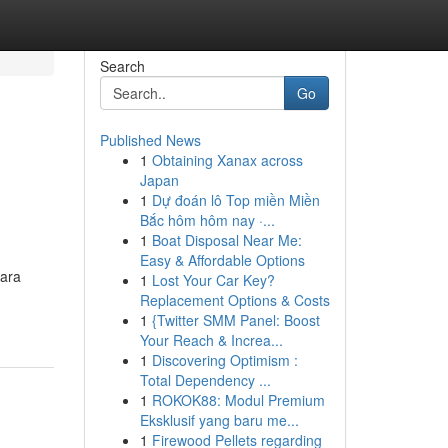
Search
Go
Published News
1
Obtaining Xanax across
Japan
1
Dự đoán lô Top miền Miền
Bắc hôm hôm nay ·...
1
Boat Disposal Near Me:
Easy & Affordable Options
para
1
Lost Your Car Key?
Replacement Options & Costs
1
{Twitter SMM Panel: Boost
Your Reach & Increa...
1
Discovering Optimism :
Total Dependency ...
1
ROKOK88: Modul Premium
Eksklusif yang baru me...
1
Firewood Pellets regarding