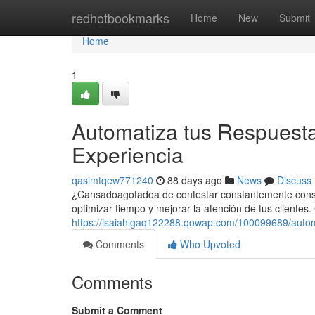
Home
redhotbookmarks
Home
New
Submit
Home
1
Automatiza tus Respuesta
Experiencia
qasimtqew771240
88 days ago
News
Discuss
¿Cansadoagotadoa de contestar constantemente consult
optimizar tiempo y mejorar la atención de tus clientes
https://isaiahlgaq122288.qowap.com/100099689/automa
Comments
Who Upvoted
Comments
Submit a Comment