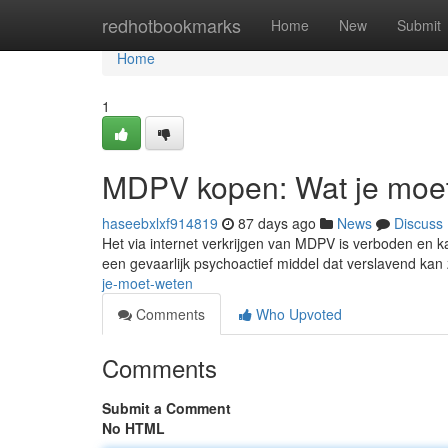
Home
redhotbookmarks
Home
New
Submit
Home
1
MDPV kopen: Wat je moe
haseebxlxf914819
87 days ago
News
Discuss
Het via internet verkrijgen van MDPV is verboden en k
een gevaarlijk psychoactief middel dat verslavend kan
je-moet-weten
Comments
Who Upvoted
Comments
Submit a Comment
No HTML