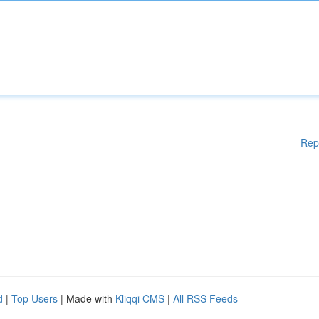
Rep
d
|
Top Users
| Made with
Kliqqi CMS
|
All RSS Feeds