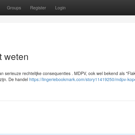
Groups
Register
Login
t weten
an serieuze rechtelijke consequenties . MDPV, ook wel bekend als "Flak
 zijn. De handel
https://lingeriebookmark.com/story11419250/mdpv-kop