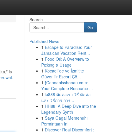
Search
Go
Published News
1
Escape to Paradise: Your
Jamaican Vacation Rent...
1
Food Oil: A Overview to
Picking & Usage
1
Kocaeli’de ve İzmit'te
ka," is
Güvenilir Escort Çö...
en-wat-
1
{Cannabisshopau.com:
Your Complete Resource ...
1
ib888 ติดต่อเรา วิธี ติดต่อ
และ วิธีการ การ...
1
HH88: A Deep Dive into the
Legendary Synth
1
Saya Gagal Memenuhi
Permintaan Ini.
1
Discover Real Discomfort :