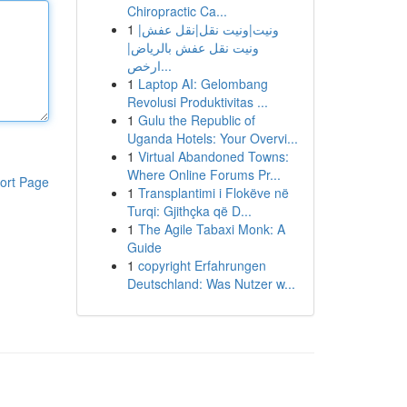
Chiropractic Ca...
1
ونيت|ونيت نقل|نقل عفش|
ونيت نقل عفش بالرياض|
ارخص...
1
Laptop AI: Gelombang
Revolusi Produktivitas ...
1
Gulu the Republic of
Uganda Hotels: Your Overvi...
1
Virtual Abandoned Towns:
Where Online Forums Pr...
ort Page
1
Transplantimi i Flokëve në
Turqi: Gjithçka që D...
1
The Agile Tabaxi Monk: A
Guide
1
copyright Erfahrungen
Deutschland: Was Nutzer w...