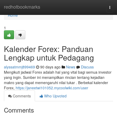
Home
redhotbookmarks
Togg
navi
Home
1
Kalender Forex: Panduan
Lengkap untuk Pedagang
alyssatmmj899469
90 days ago
News
Discuss
Mengikuti jadwal Forex adalah hal yang vital bagi semua investor
yang ingin. Sumber ini menampilkan rincian tentang kejadian
makro yang dapat memengaruhi nilai tukar . Berbekal kalender
Forex,
https://janeetwi101052.mycoolwiki.com/user
Comments
Who Upvoted
Comments