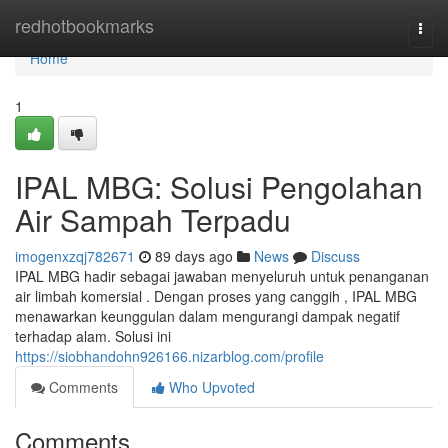
Home
redhotbookmarks
Togg
navi
Home
1
IPAL MBG: Solusi Pengolahan
Air Sampah Terpadu
imogenxzqj782671
89 days ago
News
Discuss
IPAL MBG hadir sebagai jawaban menyeluruh untuk penanganan
air limbah komersial . Dengan proses yang canggih , IPAL MBG
menawarkan keunggulan dalam mengurangi dampak negatif
terhadap alam. Solusi ini
https://siobhandohn926166.nizarblog.com/profile
Comments
Who Upvoted
Comments