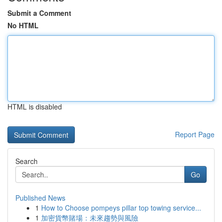
Submit a Comment
No HTML
HTML is disabled
Report Page
Search
Go
Published News
1
How to Choose pompeys pillar top towing service...
1
加密貨幣賭場：未來趨勢與風險