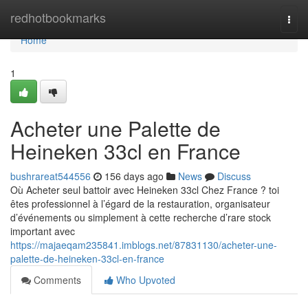
Home
redhotbookmarks
Togg
navi
Home
1
Acheter une Palette de
Heineken 33cl en France
bushrareat544556
156 days ago
News
Discuss
Où Acheter seul battoir avec Heineken 33cl Chez France ? toi
êtes professionnel à l’égard de la restauration, organisateur
d’événements ou simplement à cette recherche d’rare stock
important avec
https://majaeqam235841.imblogs.net/87831130/acheter-une-
palette-de-heineken-33cl-en-france
Comments
Who Upvoted