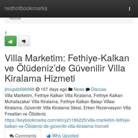
Home
redhotbookmarks
Togg
navi
Home
1
Villa Marketim: Fethiye-Kalkan
ve Ölüdeniz’de Güvenilir Villa
Kiralama Hizmeti
jimupdz696998
157 days ago
News
Discuss
Villa Marketim, Fethiye Kalkan Villa Kiralama, Fethiye Kalkan
Muhafazakar Villa Kiralama, Fethiye Kalkan Balayı Villası
Kiralama, Güvenilir Villa Kiralama Sitesi, Erken Rezervasyon Villa
Fırsatları ve Ölüdeniz
https://keybookmarks.com/story21186225/villa-marketim-fethiye-
kalkan-ve-Ölüdeniz-de-güvenilir-villa-kiralama-hizmeti
Comments
Who Upvoted