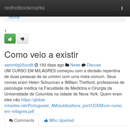
Home
redhotbookmarks
Togg
navi
Home
1
Como veio a existir
aaron6g25zod8
193 days ago
News
Discuss
UM CURSO EM MILAGRES começou com a decisão repentina
de duas pessoas de se unirem com uma meta comum. Seus
nomes eram Helen Schucman e William Thetford, professores de
psicologia médica na Faculdade de Medicina e Cirurgia da
Universidade de Columbia na cidade de Nova York. Quem eram
eles não
https://global-
miracles.net/Portuguese_AM/publications_port/UCEM/um-curso-
em-milagres.pdf
Comments
Who Upvoted