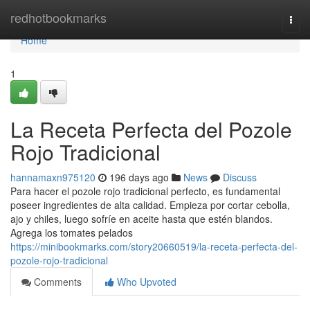
Home
redhotbookmarks
Togg
navi
Home
1
La Receta Perfecta del Pozole
Rojo Tradicional
hannamaxn975120
196 days ago
News
Discuss
Para hacer el pozole rojo tradicional perfecto, es fundamental
poseer ingredientes de alta calidad. Empieza por cortar cebolla,
ajo y chiles, luego sofríe en aceite hasta que estén blandos.
Agrega los tomates pelados
https://minibookmarks.com/story20660519/la-receta-perfecta-del-
pozole-rojo-tradicional
Comments
Who Upvoted