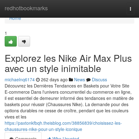
Home
redhotbookmarks
Togg
navi
Home
1
Explorez les Nike Air Max Plus
avec un style inimitable
michaelnq6174
262 days ago
News
Discuss
Découvrez les Dernières Tendances en Baskets pour Votre Site
E-commerce Dans l'univers concurrentiel du commerce en ligne,
il est essentiel de demeurer informé des tendances en matière de
baskets pour réussir (Chaussures Nike). La demande pour des
options durables ne cesse de croître, pendant que les couleurs
vives et les
https://paxtonkfbqh.theisblog.com/38856839/choisissez-les-
chaussures-nike-pour-un-style-iconique
Comments
Who Upvoted