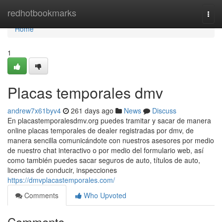
Home
redhotbookmarks
Togg
navi
Home
1
Placas temporales dmv
andrew7x61byv4
261 days ago
News
Discuss
En placastemporalesdmv.org puedes tramitar y sacar de manera
online placas temporales de dealer registradas por dmv, de
manera sencilla comunicándote con nuestros asesores por medio
de nuestro chat interactivo o por medio del formulario web, así
como también puedes sacar seguros de auto, títulos de auto,
licencias de conducir, inspecciones
https://dmvplacastemporales.com/
Comments
Who Upvoted
Comments