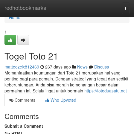
Home
redhotbookmarks
Togg
navi
Home
1
Togel Toto 21
matteozclx812469
267 days ago
News
Discuss
Memanfaatkan keuntungan dari Toto 21 merupakan hal yang
penting bagi para pemain. Dengan strategi yang tepat dan sedikit
keberuntungan, Anda bisa meraih kemenangan besar dalam
permainan ini. Selalu ingat untuk bermain
https://totoduasatu.net
Comments
Who Upvoted
Comments
Submit a Comment
No HTML