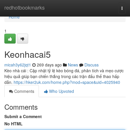
Home
redhotbookmarks
Togg
navi
Home
1
Keonhacai5
micah3y62jqt1
269 days ago
News
Discuss
Kèo nhà cái : Cập nhật tỷ lệ kèo bóng đá, phân tích và mẹo cược
hiệu quả giúp bạn chiến thắng trong các trận đấu thể thao hấp
dẫn.
https://hker2uk.com/home.php?mod=space&uid=4025940
Comments
Who Upvoted
Comments
Submit a Comment
No HTML