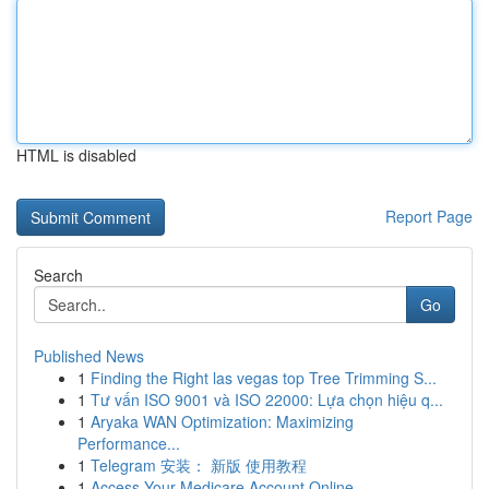
HTML is disabled
Report Page
Search
Go
Published News
1
Finding the Right las vegas top Tree Trimming S...
1
Tư vấn ISO 9001 và ISO 22000: Lựa chọn hiệu q...
1
Aryaka WAN Optimization: Maximizing
Performance...
1
Telegram 安装： 新版 使用教程
1
Access Your Medicare Account Online