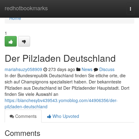
Home
redhotbookmarks
Togg
navi
Home
1
Der Pilzladen Deutschland
mariahsuzy058909
273 days ago
News
Discuss
In der Bundesrepublik Deutschland finden Sie etliche orte, die
sich auf Champignons spezialisiert haben. Der bekannteste
Pilzladen aus Deutschland ist Der Pilzladender Hauptstadt. Dort
finden Sie viele Auswahl an
https://blanchesybv439543.yomoblog.com/44906356/der-
pilzladen-deutschland
Comments
Who Upvoted
Comments