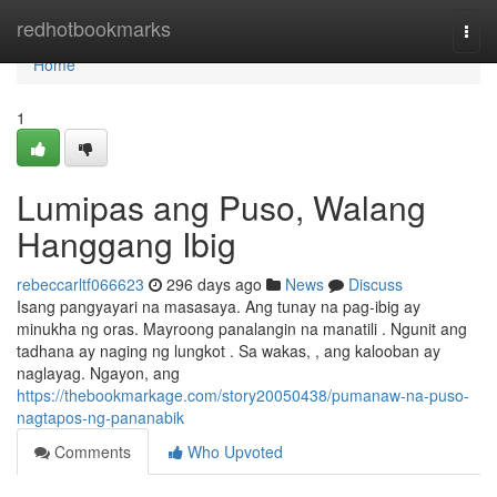
Home
redhotbookmarks
Togg
navi
Home
1
Lumipas ang Puso, Walang
Hanggang Ibig
rebeccarltf066623
296 days ago
News
Discuss
Isang pangyayari na masasaya. Ang tunay na pag-ibig ay
minukha ng oras. Mayroong panalangin na manatili . Ngunit ang
tadhana ay naging ng lungkot . Sa wakas, , ang kalooban ay
naglayag. Ngayon, ang
https://thebookmarkage.com/story20050438/pumanaw-na-puso-
nagtapos-ng-pananabik
Comments
Who Upvoted