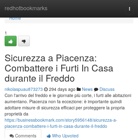
Home
redhotbookmarks
Togg
navi
Home
1
Sicurezza a Piacenza:
Combattere i Furti In Casa
durante il Freddo
nikolaspuau873273
294 days ago
News
Discuss
Con l'arrivo del freddo e le giornate più corte, i furti alle abitazioni
aumentano. Piacenza non fa eccezione: è importante quindi
adottare misure di sicurezza efficaci per proteggere la propria
proprietà da
https://businessbookmark.com/story5956148/sicurezza-a-
piacenza-combattere-i-furti-in-casa-durante-il-freddo
Comments
Who Upvoted