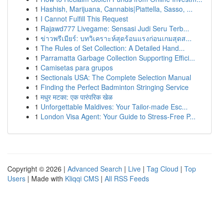
1
Hashish, Marijuana, Cannabis|Piattella, Sasso, ...
1
I Cannot Fulfill This Request
1
Rajawd777 Livegame: Sensasi Judi Seru Terb...
1
ข่าวพรีเมียร์: บทวิเคราะห์สุดร้อนแรงก่อนเกมสุดส...
1
The Rules of Set Collection: A Detailed Hand...
1
Parramatta Garbage Collection Supporting Effici...
1
Camisetas para grupos
1
Sectionals USA: The Complete Selection Manual
1
Finding the Perfect Badminton Stringing Service
1
मधुर मटका: एक पारंपरिक खेळ
1
Unforgettable Maldives: Your Tailor-made Esc...
1
London Visa Agent: Your Guide to Stress-Free P...
Copyright © 2026 |
Advanced Search
|
Live
|
Tag Cloud
|
Top
Users
| Made with
Kliqqi CMS
|
All RSS Feeds