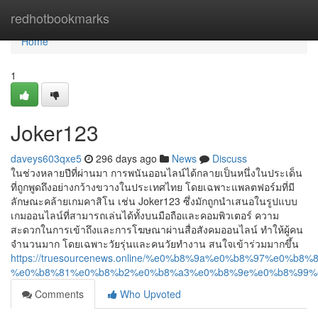
Home
redhotbookmarks
Home
1
Joker123
daveys603qxe5
296 days ago
News
Discuss
ในช่วงหลายปีที่ผ่านมา การพนันออนไลน์ได้กลายเป็นหนึ่งในประเด็น
ที่ถูกพูดถึงอย่างกว้างขวางในประเทศไทย โดยเฉพาะแพลตฟอร์มที่มี
ลักษณะคล้ายเกมคาสิโน เช่น Joker123 ซึ่งมักถูกนำเสนอในรูปแบบ
เกมออนไลน์ที่สามารถเล่นได้ทั้งบนมือถือและคอมพิวเตอร์ ความ
สะดวกในการเข้าถึงและการโฆษณาผ่านสื่อสังคมออนไลน์ ทำให้ผู้คน
จำนวนมาก โดยเฉพาะวัยรุ่นและคนวัยทำงาน สนใจเข้าร่วมมากขึ้น
https://truesourcenews.online/%e0%b8%9a%e0%b8%97%e0%
%e0%b8%81%e0%b8%b2%e0%b8%a3%e0%b8%9e%e0%b8%99%
Comments
Who Upvoted