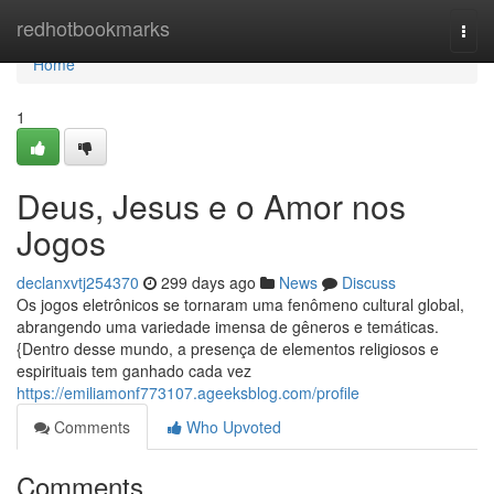
Home
redhotbookmarks
Togg
navi
Home
1
Deus, Jesus e o Amor nos
Jogos
declanxvtj254370
299 days ago
News
Discuss
Os jogos eletrônicos se tornaram uma fenômeno cultural global,
abrangendo uma variedade imensa de gêneros e temáticas.
{Dentro desse mundo, a presença de elementos religiosos e
espirituais tem ganhado cada vez
https://emiliamonf773107.ageeksblog.com/profile
Comments
Who Upvoted
Comments