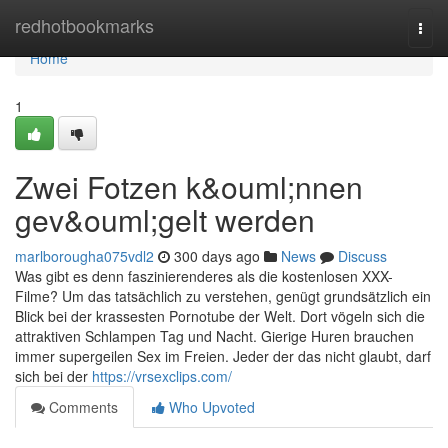
Home
redhotbookmarks
Togg
navi
Home
1
Zwei Fotzen k&ouml;nnen
gev&ouml;gelt werden
marlborougha075vdl2
300 days ago
News
Discuss
Was gibt es denn faszinierenderes als die kostenlosen XXX-
Filme? Um das tatsächlich zu verstehen, genügt grundsätzlich ein
Blick bei der krassesten Pornotube der Welt. Dort vögeln sich die
attraktiven Schlampen Tag und Nacht. Gierige Huren brauchen
immer supergeilen Sex im Freien. Jeder der das nicht glaubt, darf
sich bei der
https://vrsexclips.com/
Comments
Who Upvoted