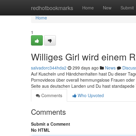
Home
redhotbookmarks
Home
New
Submit
Home
1
Williges Girl wird einem 
salvadorc344hda2
299 days ago
News
Discus
Auf Kuscheln und Händchenhalten hast Du dieser Tage 
Pornovideos über overall hemmungslose Frauen oder g
Seite aus deutschen Landen und Du hast standapede T
Comments
Who Upvoted
Comments
Submit a Comment
No HTML