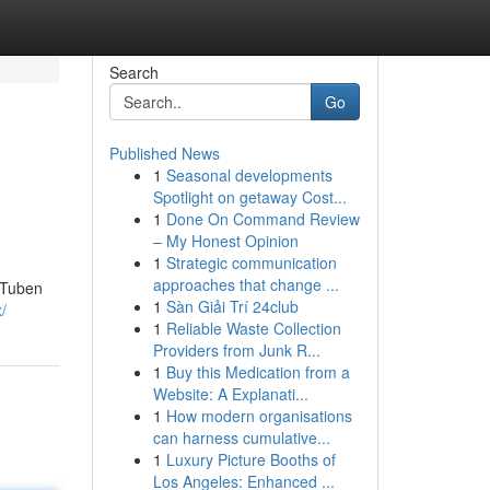
Search
Go
Published News
1
Seasonal developments
Spotlight on getaway Cost...
1
Done On Command Review
– My Honest Opinion
1
Strategic communication
approaches that change ...
 Tuben
1
Sàn Giải Trí 24club
/
1
Reliable Waste Collection
Providers from Junk R...
1
Buy this Medication from a
Website: A Explanati...
1
How modern organisations
can harness cumulative...
1
Luxury Picture Booths of
Los Angeles: Enhanced ...