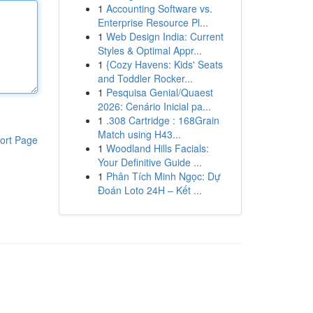
1
Accounting Software vs.
Enterprise Resource Pl...
1
Web Design India: Current
Styles & Optimal Appr...
1
{Cozy Havens: Kids' Seats
and Toddler Rocker...
1
Pesquisa Genial/Quaest
2026: Cenário Inicial pa...
1
.308 Cartridge : 168Grain
Match using H43...
ort Page
1
Woodland Hills Facials:
Your Definitive Guide ...
1
Phân Tích Minh Ngọc: Dự
Đoán Loto 24H – Kết ...