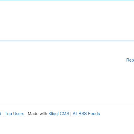
Rep
d
|
Top Users
| Made with
Kliqqi CMS
|
All RSS Feeds