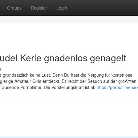
Groups
Register
Login
Rudel Kerle gnadenlos genagelt
s
grundsätzlich keine Lust. Denn Du hast die Neigung für kostenlose
ierige Amateur Girls entdeckt. Es reicht der Besuch auf der gröÃŸten
ausende Pornofilme. Die Vorstellungskraft ist ab
https://pornofilme.sex