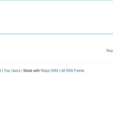
Rep
d
|
Top Users
| Made with
Kliqqi CMS
|
All RSS Feeds