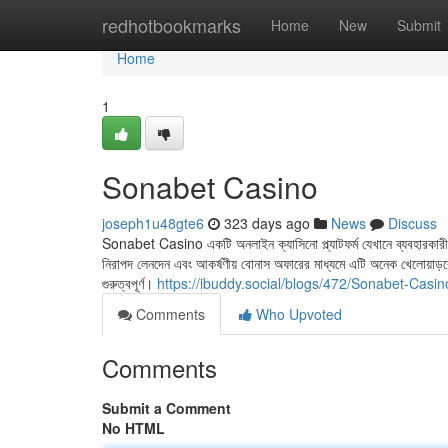
Home
redhotbookmarks
Home
New
Submit
Home
1
Sonabet Casino
joseph1u48gte6
323 days ago
News
Discuss
Sonabet Casino একটি অনলাইন ক্যাসিনো প্ল্যাটফর্ম যেখানে ব্যবহারকারীর
নিরাপদ লেনদেন এবং আকর্ষণীয় বোনাস অফারের মাধ্যমে এটি অনেক খেলোয়াড়কে আ
গুরুত্বপূর্ণ।
https://ibuddy.social/blogs/472/Sonabet-Cas
Comments
Who Upvoted
Comments
Submit a Comment
No HTML