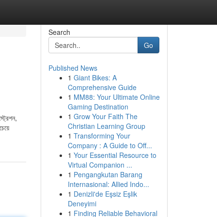
Search
Go
Published News
1
Giant Bikes: A
Comprehensive Guide
1
MM88: Your Ultimate Online
Gaming Destination
1
Grow Your Faith The
ট্রেশন,
Christian Learning Group
চেয়ে
1
Transforming Your
Company : A Guide to Off...
1
Your Essential Resource to
Virtual Companion ...
1
Pengangkutan Barang
Internasional: Allied Indo...
1
Denizli'de Eşsiz Eşlik
Deneyimi
1
Finding Reliable Behavioral