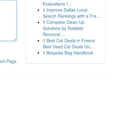
Evaluations I...
1
Improve Dallas Local
Search Rankings with a Fre...
1
Complete Clean Up
Solutions by Rubbish
Removal ...
1
Best Car Deals in Fresno
Best Used Car Deals Un...
1
Bespoke Bag Handbook
ort Page