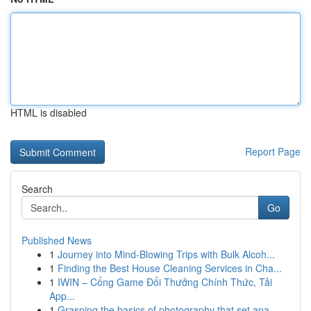
HTML is disabled
Report Page
Search
Go
Published News
1
Journey into Mind-Blowing Trips with Bulk Alcoh...
1
Finding the Best House Cleaning Services in Cha...
1
IWIN – Cổng Game Đổi Thưởng Chính Thức, Tải
App...
1
Grasping the basics of photography that set apa...